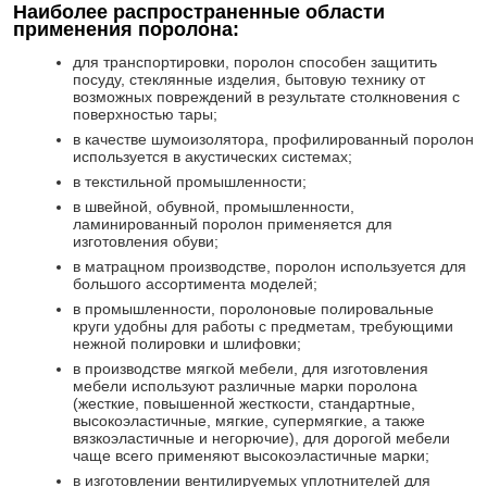
Наиболее распространенные области
применения поролона:
для транспортировки, поролон способен защитить
посуду, стеклянные изделия, бытовую технику от
возможных повреждений в результате столкновения с
поверхностью тары;
в качестве шумоизолятора, профилированный поролон
используется в акустических системах;
в текстильной промышленности;
в швейной, обувной, промышленности,
ламинированный поролон применяется для
изготовления обуви;
в матрацном производстве, поролон используется для
большого ассортимента моделей;
в промышленности, поролоновые полировальные
круги удобны для работы с предметам, требующими
нежной полировки и шлифовки;
в производстве мягкой мебели, для изготовления
мебели используют различные марки поролона
(жесткие, повышенной жесткости, стандартные,
высокоэластичные, мягкие, супермягкие, а также
вязкоэластичные и негорючие), для дорогой мебели
чаще всего применяют высокоэластичные марки;
в изготовлении вентилируемых уплотнителей для