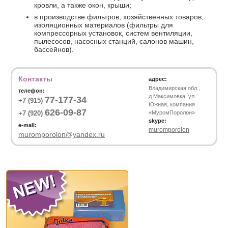
кровли, а также окон, крыши;
в производстве фильтров, хозяйственных товаров,
изоляционных материалов (фильтры для
компрессорных установок, систем вентиляции,
пылесосов, насосных станций, салонов машин,
бассейнов).
Контакты
адрес:
Владимирская обл.,
телефон:
д.Максимовка, ул.
77-177-34
+7 (915)
Южная, компания
626-09-87
+7 (920)
«МуромПоролон»
skype:
e-mail:
muromporolon
muromporolon@yandex.ru