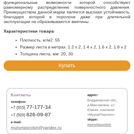
функциональные возможности которой способствуют
равномерному распределению поверхностного давления.
Преимуществом данной марки является высокая устойчивость,
благодаря которой в поролоне даже при длительной
эксплуатации не образовываются вмятины.
Характеристики товара
:
Плотность, кг/м2: 55
Размер листа в метрах: 1.2 х 2, 1.4 х 2, 1.6 x 2, 1.8 х 2
Толщина листа, мм: 20, 30
Купить
Контакты
адрес:
Владимирская обл.,
телефон:
д.Максимовка, ул.
77-177-34
+7 (915)
Южная, компания
626-09-87
+7 (920)
«МуромПоролон»
skype:
e-mail:
muromporolon
muromporolon@yandex.ru