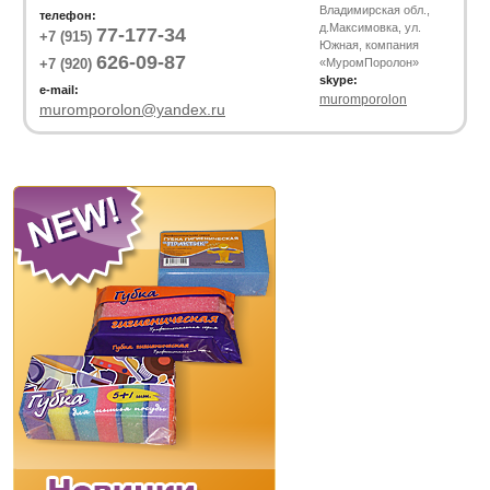
Владимирская обл.,
телефон:
д.Максимовка, ул.
77-177-34
+7 (915)
Южная, компания
626-09-87
+7 (920)
«МуромПоролон»
skype:
e-mail:
muromporolon
muromporolon@yandex.ru