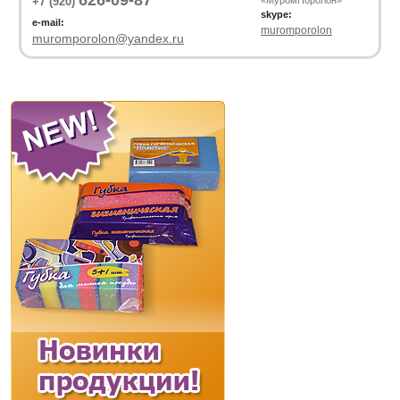
626-09-87
+7 (920)
«МуромПоролон»
skype:
e-mail:
muromporolon
muromporolon@yandex.ru