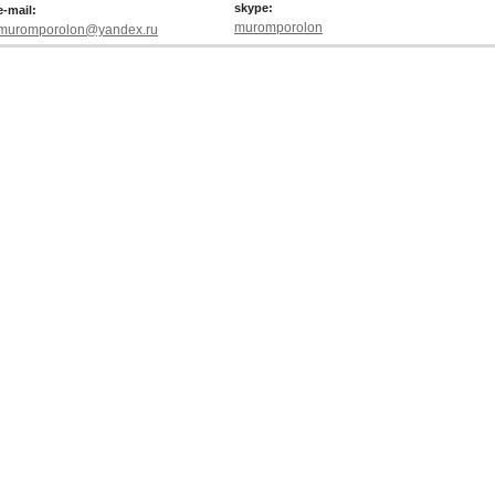
skype:
e-mail:
muromporolon
muromporolon@yandex.ru