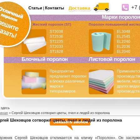
+7 
Статьи
Контакты
|
Марки поролон
Жесткий поролон (ST)
Поролон повышенной жестко
ST3038
EL3048
ST2536
EL2545
ST2235
EL2240
ST2033
EL2036
ST1828
EL2040
Блочный поролон
Листовой поролон
Предприятие
Применяется
предлагает поролон
производств
в блоках различных
мебели, мат
марок и
других видах
типоразмеров.
производств
 здесь
авная
> Сергей Шеховцов сотворил цветы, пчел и людей из поролона
ргей Шеховцов сотворил цветы, пчел и людей из поролона
дожник Сергей Шеховцов откликается на кличку «Поролон». Он заслуж