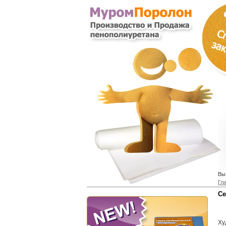
Вы
Гл
Се
Ху