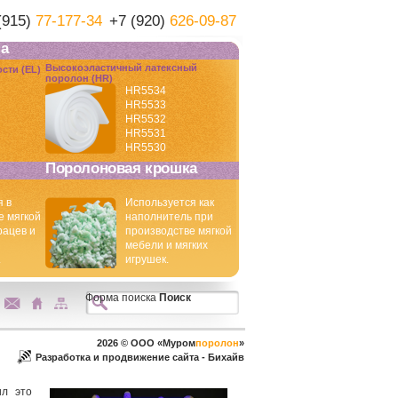
(915)
77-177-34
+7 (920)
626-09-87
а
Высокоэластичный латексный
сти (EL)
поролон (HR)
HR5534
HR5533
HR5532
HR5531
HR5530
Поролоновая крошка
 в
Используется как
е мягкой
наполнитель при
рацев и
производстве мягкой
мебели и мягких
.
игрушек.
Форма поиска
Поиск
2026 © ООО «Муром
поролон
»
Разработка и продвижение сайта - Бихайв
ил это