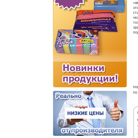
«в
эт
ст
че
то
зр
по
по
по