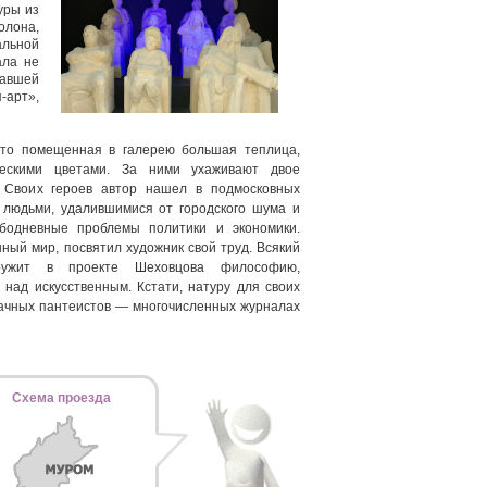
уры из
олона,
альной
ала не
жавшей
-арт»,
то помещенная в галерею большая теплица,
ческими цветами. За ними ухаживают двое
 Своих героев автор нашел в подмосковных
 людьми, удалившимися от городского шума и
бодневные проблемы политики и экономики.
ный мир, посвятил художник свой труд. Всякий
ружит в проекте Шеховцова философию,
над искусственным. Кстати, натуру для своих
дачных пантеистов — многочисленных журналах
Схема проезда