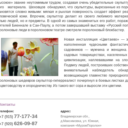
ысокое» звание неутомимым трудом, создавая очень убедительные скульпт
ого материала. Шеховцов обнаружил, что скульптуры, вырезанные из пор
ановятся словно живыми: мягкая и рыхлая поверхность создает эффект ре
ловеческой кожи. Впрочем, скульптор делает из своего любимого матери
лько людей, но и предметы. В одной из самых знаменитых его работ, пора
ителей Биеннале в Сан-Паулу, а потом завершавшей выставку «Русский поп
ролоновые люди в поролоновом театре смотрели поролоновый блокбастер.
Новая инсталляция «Цветаево» — э
наполненная чудесными фантасти
садовников — мужчина и женщина.
садовых товариществах, населенных
цивилизации, наплевавшими на зло
Подвигу людей, построивших собствен
внимательный наблюдатель обна
возвещающую главенство природного 
ролоновых шедевров скульптор-гиперреалист почерпнул в боевых листках 
 цветоводству и огородничеству. Из такого вот сора и выросли эти цветики.
Контакты
телефон:
адрес:
77-177-34
+7 (915)
Владимирская обл.,
д.Максимовка, ул. Южная,
626-09-87
+7 (920)
компания «МуромПоролон»